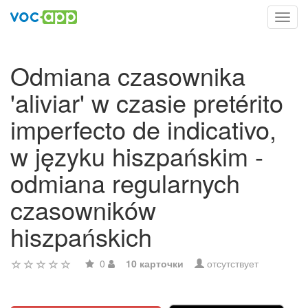
Toggl
navig
Odmiana czasownika
'aliviar' w czasie pretérito
imperfecto de indicativo,
w języku hiszpańskim -
odmiana regularnych
czasowników
hiszpańskich
0
10 карточки
отсутствует