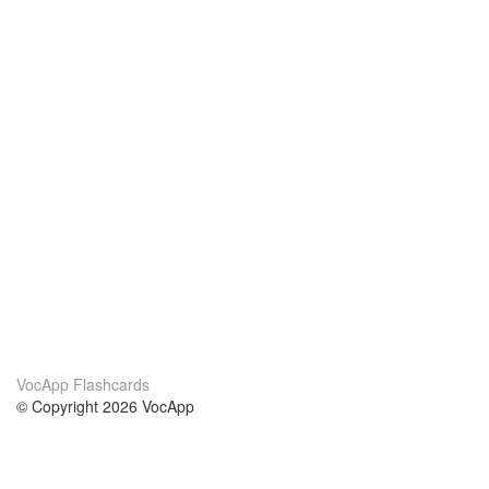
VocApp Flashcards
© Copyright 2026 VocApp
02-798 Mielczarskiego 8/58
Warsaw, Poland (EU)