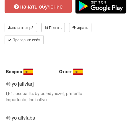
начать обучение
скачать mp3
Печать
играть
Проверьте себя
Вопрос
Ответ
yo [aliviar]
1. osoba liczby pojedynczej, pretérito
imperfecto, indicativo
yo aliviaba