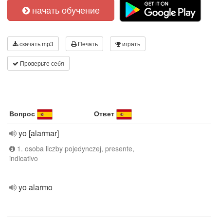
начать обучение
скачать mp3
Печать
играть
Проверьте себя
Вопрос
Ответ
yo [alarmar]
1. osoba liczby pojedynczej, presente,
indicativo
yo alarmo