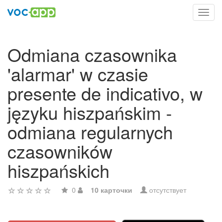
Toggl
navig
Odmiana czasownika
'alarmar' w czasie
presente de indicativo, w
języku hiszpańskim -
odmiana regularnych
czasowników
hiszpańskich
0
10 карточки
отсутствует