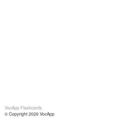
VocApp Flashcards
© Copyright 2026 VocApp
02-798 Mielczarskiego 8/58
Warsaw, Poland (EU)