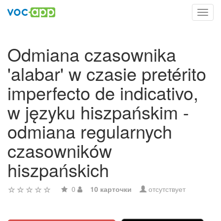
Toggl
navig
Odmiana czasownika
'alabar' w czasie pretérito
imperfecto de indicativo,
w języku hiszpańskim -
odmiana regularnych
czasowników
hiszpańskich
0
10 карточки
отсутствует