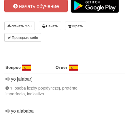
начать обучение
скачать mp3
Печать
играть
Проверьте себя
Вопрос
Ответ
yo [alabar]
1. osoba liczby pojedynczej, pretérito
imperfecto, indicativo
yo alababa