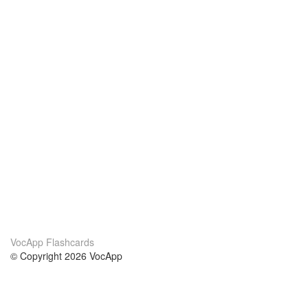
VocApp Flashcards
© Copyright 2026 VocApp
02-798 Mielczarskiego 8/58
Warsaw, Poland (EU)