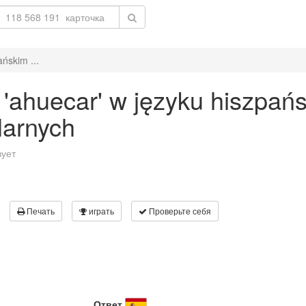
ńskim ...
'ahuecar' w języku hiszpań
larnych
вует
Печать
играть
Проверьте себя
Ответ