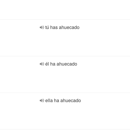
tú has ahuecado
él ha ahuecado
ella ha ahuecado