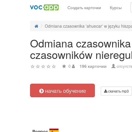
Создать карточки
Курсы
Odmiana czasownika 'ahuecar' w języku hiszpa
Odmiana czasownika 
czasowników nieregu
0
196 карточки
отсутст
начать обучение
скачать mp3
Вопрос