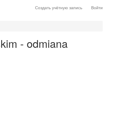
Создать учётную запись
Войти
skim - odmiana