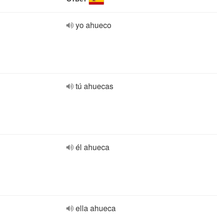
yo ahueco
tú ahuecas
él ahueca
ella ahueca