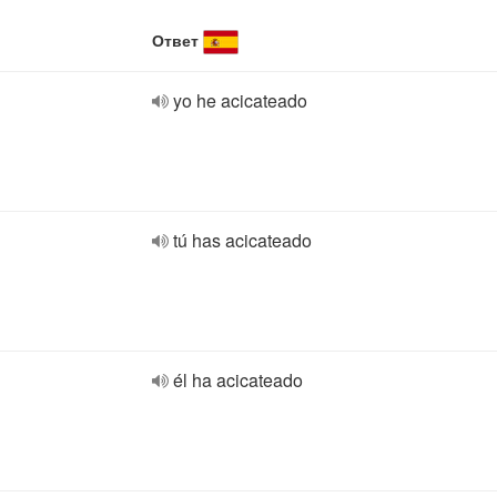
Ответ
yo he acicateado
tú has acicateado
él ha acicateado