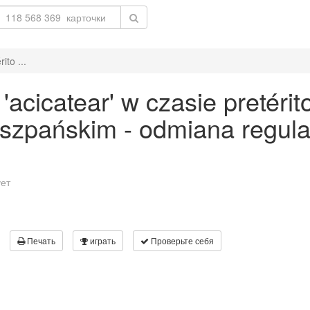
ito ...
cicatear' w czasie pretérit
 hiszpańskim - odmiana regu
ует
Печать
играть
Проверьте себя