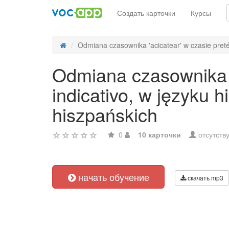
Создать карточки
Курсы
Odmiana czasownika 'acicatear' w czasie pretér
Odmiana czasownika 'a
indicativo, w języku
hiszpańskich
0
10 карточки
отсутств
начать обучение
скачать mp3