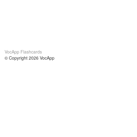
VocApp Flashcards
© Copyright 2026 VocApp
02-798 Mielczarskiego 8/58
Warsaw, Poland (EU)
О нас
Условия