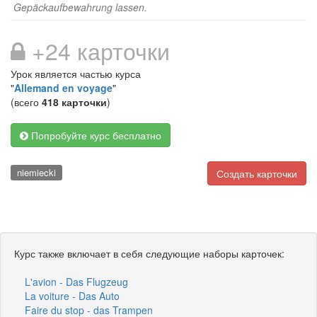
Gepäckaufbewahrung lassen.
+24 карточки
Урок является частью курса
"
Allemand en voyage
"
(всего
418 карточки
)
Попробуйте курс бесплатно
niemiecki
Создать карточки
Курс также включает в себя следующие наборы карточек:
L'avion - Das Flugzeug
La voiture - Das Auto
Faire du stop - das Trampen