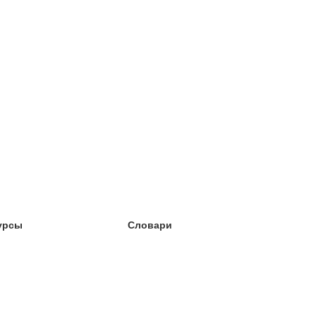
урсы
Словари
чёба английский
чёба немецкий
чёба испанский
чёба французский
чёба норвежский
чёба шведский