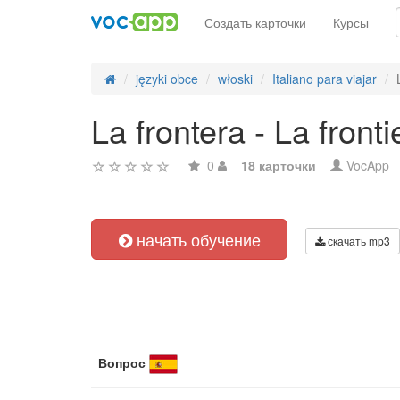
Создать карточки
Курсы
języki obce
włoski
Italiano para viajar
La frontera - La fronti
0
18 карточки
VocApp
начать обучение
скачать mp3
Вопрос