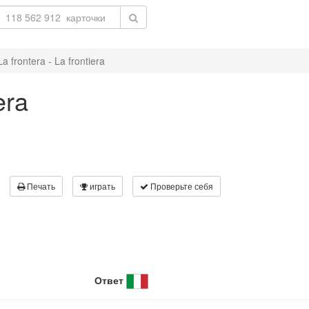
La frontera - La frontiera
era
Печать
играть
Проверьте себя
Ответ