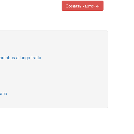
Создать карточки
'autobus a lunga tratta
liana