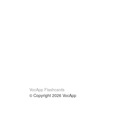
VocApp Flashcards
© Copyright 2026 VocApp
02-798 Mielczarskiego 8/58
Warsaw, Poland (EU)