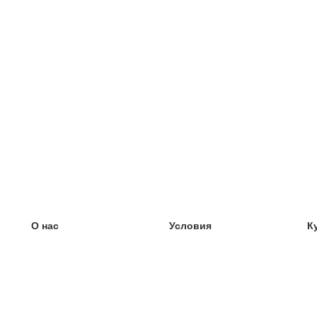
О нас
Условия
К
наша команда
100% гарантия
У
Блог
политика конфиденциальности
У
правила
У
Контакт
GDPR
У
связаться
У
Ещё
У