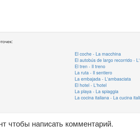
точек:
El coche - La macchina
El autobús de largo recorrido - L
El tren - Il treno
La ruta - Il sentiero
La embajada - L'ambasciata
El hotel - L'hotel
La playa - La spiaggia
La cocina italiana - La cucina ita
нт чтобы написать комментарий.