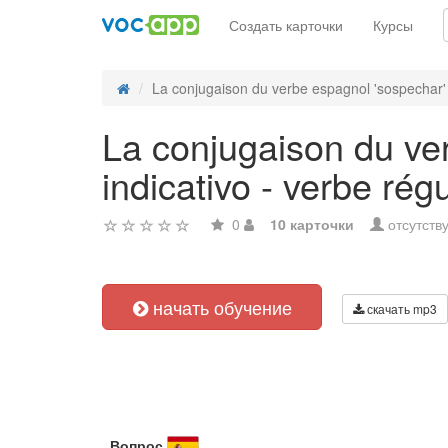
Создать карточки
Курсы
La conjugaison du verbe espagnol 'sospechar' 
La conjugaison du ver
indicativo - verbe régu
0
10 карточки
отсутств
начать обучение
скачать mp3
Вопрос