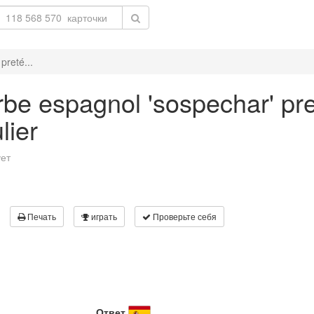
preté...
be espagnol 'sospechar' pret
lier
ует
Печать
играть
Проверьте себя
Ответ