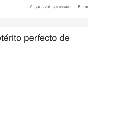
Создать учётную запись
Войти
érito perfecto de