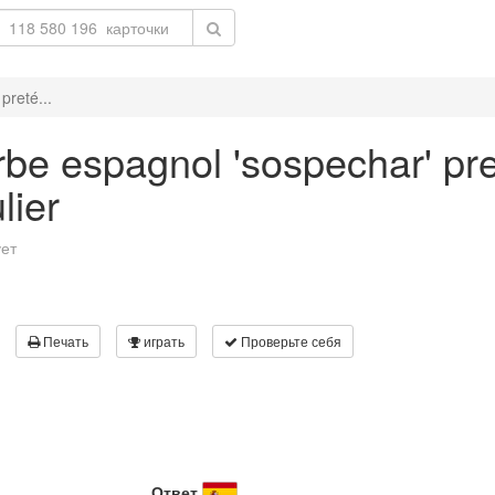
preté...
be espagnol 'sospechar' pre
lier
ует
Печать
играть
Проверьте себя
Ответ