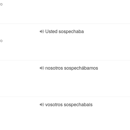
vo
Usted sospechaba
vo
nosotros sospechábamos
vosotros sospechabais