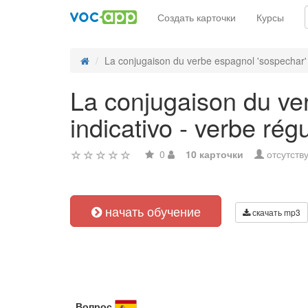
Создать карточки
Курсы
La conjugaison du verbe espagnol 'sospechar' 
La conjugaison du ver
indicativo - verbe régu
0
10 карточки
отсутств
начать обучение
скачать mp3
Вопрос