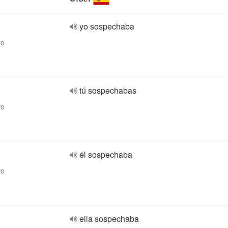
yo sospechaba
vo
tú sospechabas
vo
él sospechaba
vo
ella sospechaba