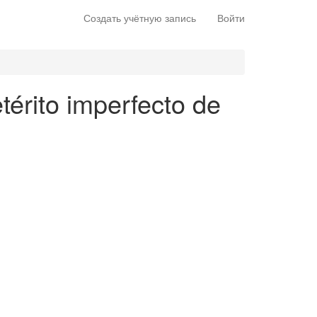
Создать учётную запись
Войти
térito imperfecto de