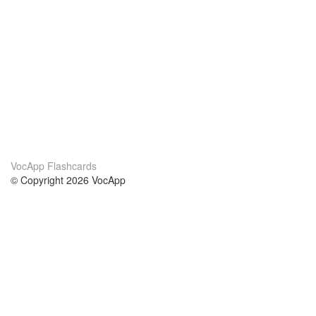
VocApp Flashcards
© Copyright 2026 VocApp
02-798 Mielczarskiego 8/58
Warsaw, Poland (EU)