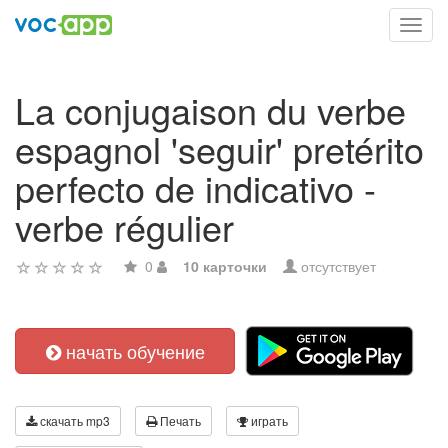
Toggl
navig
La conjugaison du verbe
espagnol 'seguir' pretérito
perfecto de indicativo -
verbe régulier
0
10 карточки
отсутствует
начать обучение
скачать mp3
Печать
играть