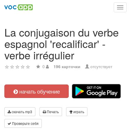
Toggl
navig
La conjugaison du verbe
espagnol 'recalificar' -
verbe irrégulier
0
196 карточки
отсутствует
начать обучение
скачать mp3
Печать
играть
Проверьте себя