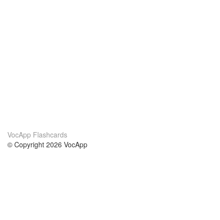
VocApp Flashcards
© Copyright 2026 VocApp
02-798 Mielczarskiego 8/58
Warsaw, Poland (EU)