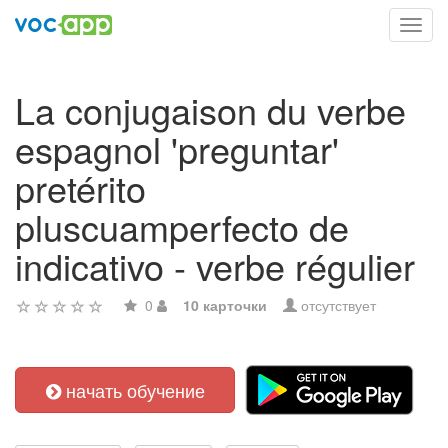
Toggl
navig
La conjugaison du verbe
espagnol 'preguntar'
pretérito
pluscuamperfecto de
indicativo - verbe régulier
0
10 карточки
отсутствует
начать обучение