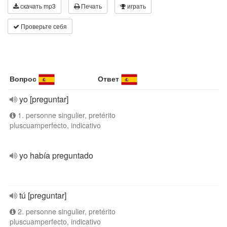
скачать mp3
Печать
играть
Проверьте себя
Вопрос
Ответ
yo [preguntar]
1. personne singulier, pretérito
pluscuamperfecto, indicativo
yo había preguntado
tú [preguntar]
2. personne singulier, pretérito
pluscuamperfecto, indicativo