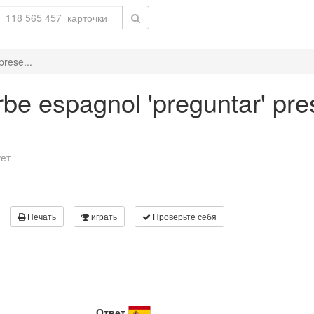
prese...
be espagnol 'preguntar' pres
ует
Печать
играть
Проверьте себя
Ответ