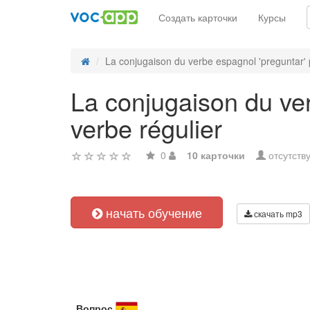
Создать карточки
Курсы
La conjugaison du verbe espagnol 'preguntar' 
La conjugaison du ver
verbe régulier
0
10 карточки
отсутств
начать обучение
скачать mp3
Вопрос