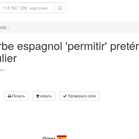
tér...
be espagnol 'permitir' pretér
lier
ует
Печать
играть
Проверьте себя
Ответ