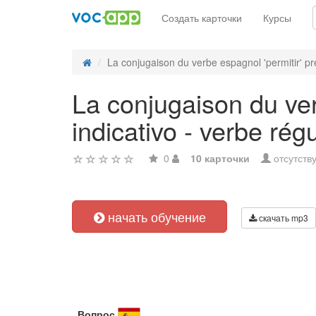
Создать карточки
Курсы
La conjugaison du verbe espagnol 'permitir' pre
La conjugaison du ver
indicativo - verbe régu
0
10 карточки
отсутств
начать обучение
скачать mp3
Вопрос