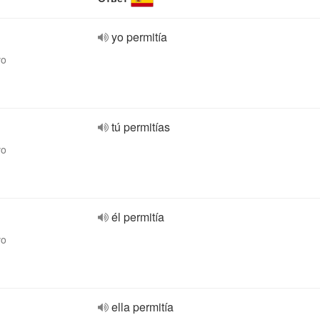
yo permitía
vo
tú permitías
vo
él permitía
vo
ella permitía