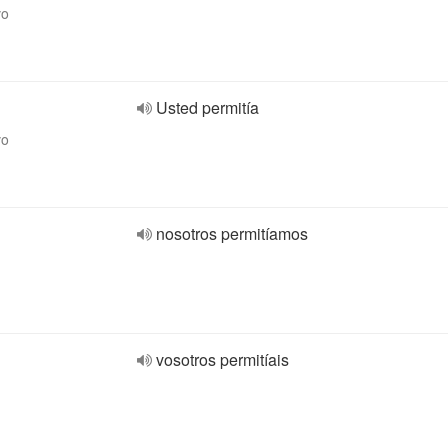
vo
Usted permitía
vo
nosotros permitíamos
vosotros permitíais