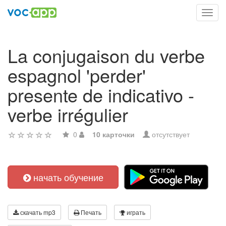
Toggl
navig
La conjugaison du verbe
espagnol 'perder'
presente de indicativo -
verbe irrégulier
0
10 карточки
отсутствует
начать обучение
скачать mp3
Печать
играть