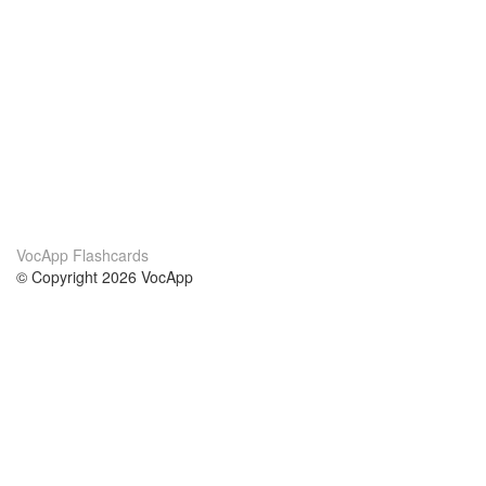
VocApp Flashcards
© Copyright 2026 VocApp
02-798 Mielczarskiego 8/58
Warsaw, Poland (EU)