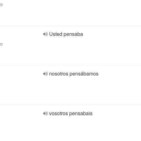
vo
Usted pensaba
vo
nosotros pensábamos
vosotros pensabais