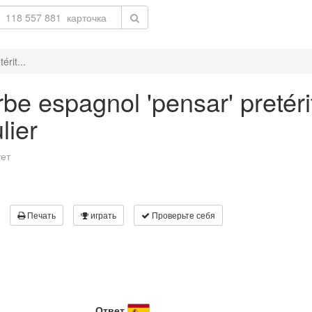
rit...
be espagnol 'pensar' pretéri
lier
ует
Печать
играть
Проверьте себя
Ответ