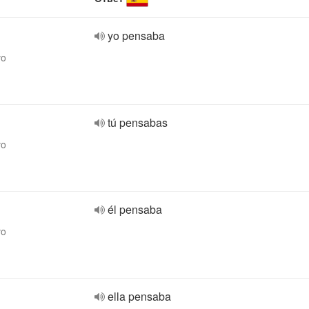
yo pensaba
vo
tú pensabas
vo
él pensaba
vo
ella pensaba