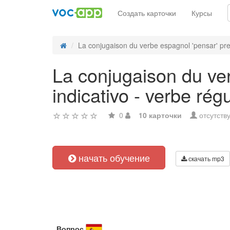
Создать карточки
Курсы
La conjugaison du verbe espagnol 'pensar' preté
La conjugaison du ver
indicativo - verbe régu
0
10 карточки
отсутств
начать обучение
скачать mp3
Вопрос