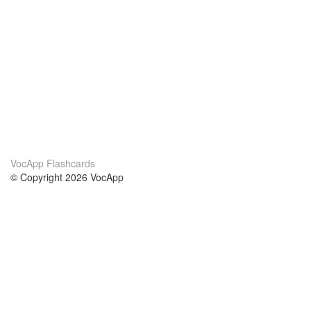
VocApp Flashcards
© Copyright 2026 VocApp
02-798 Mielczarskiego 8/58
Warsaw, Poland (EU)