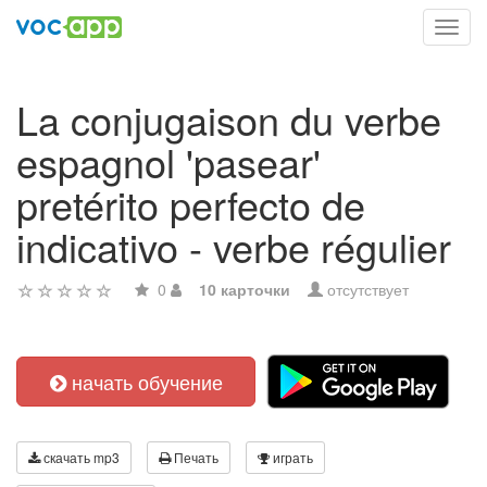
Toggl
navig
La conjugaison du verbe
espagnol 'pasear'
pretérito perfecto de
indicativo - verbe régulier
0
10 карточки
отсутствует
начать обучение
скачать mp3
Печать
играть