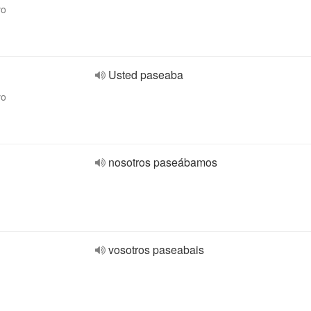
vo
Usted paseaba
vo
nosotros paseábamos
vosotros paseabais