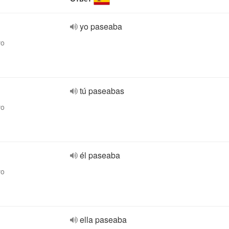
yo paseaba
vo
tú paseabas
vo
él paseaba
vo
ella paseaba