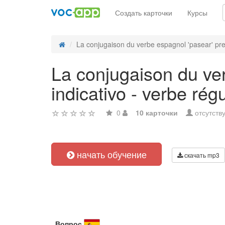
Создать карточки
Курсы
La conjugaison du verbe espagnol 'pasear' preté
La conjugaison du ver
indicativo - verbe régu
0
10 карточки
отсутств
начать обучение
скачать mp3
Вопрос