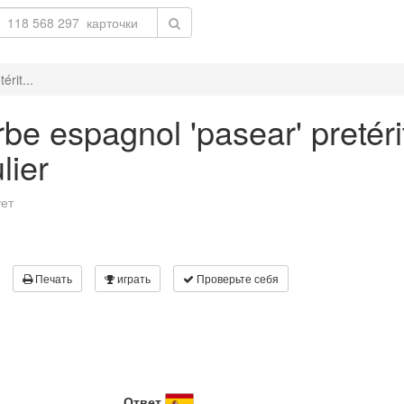
rit...
be espagnol 'pasear' pretéri
lier
ует
Печать
играть
Проверьте себя
Ответ