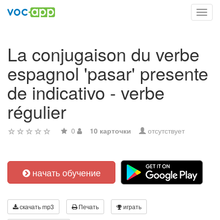
Toggl
navig
La conjugaison du verbe
espagnol 'pasar' presente
de indicativo - verbe
régulier
0
10 карточки
отсутствует
начать обучение
скачать mp3
Печать
играть