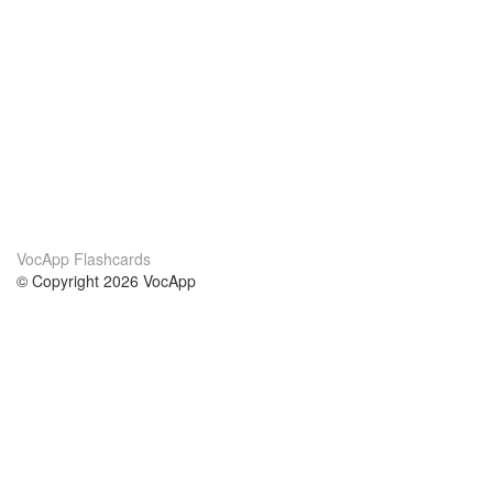
VocApp Flashcards
© Copyright 2026 VocApp
02-798 Mielczarskiego 8/58
Warsaw, Poland (EU)