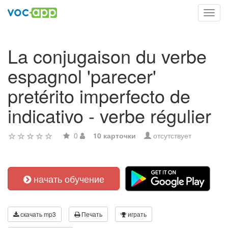
Toggl
navig
La conjugaison du verbe
espagnol 'parecer'
pretérito imperfecto de
indicativo - verbe régulier
0
10 карточки
отсутствует
начать обучение
скачать mp3
Печать
играть