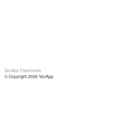
VocApp Flashcards
© Copyright 2026 VocApp
02-798 Mielczarskiego 8/58
Warsaw, Poland (EU)