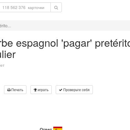
rito...
be espagnol 'pagar' pretérit
lier
ует
Печать
играть
Проверьте себя
Ответ