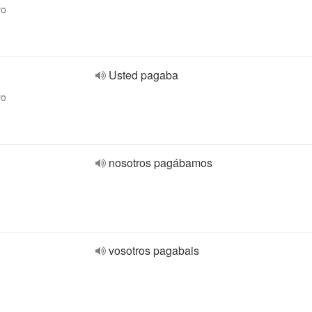
vo
Usted pagaba
vo
nosotros pagábamos
vosotros pagabais