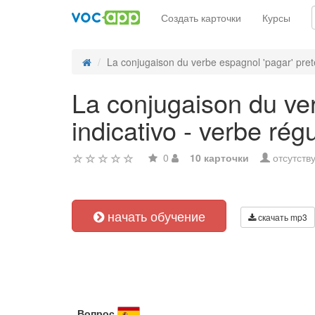
Создать карточки
Курсы
La conjugaison du verbe espagnol 'pagar' preté
La conjugaison du ver
indicativo - verbe régu
0
10 карточки
отсутств
начать обучение
скачать mp3
Вопрос