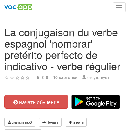
Toggl
navig
La conjugaison du verbe
espagnol 'nombrar'
pretérito perfecto de
indicativo - verbe régulier
0
10 карточки
отсутствует
начать обучение
скачать mp3
Печать
играть