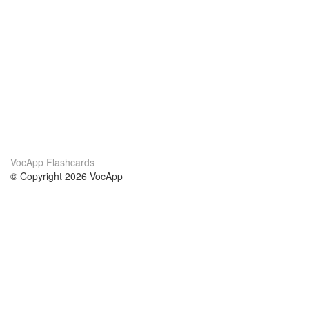
VocApp Flashcards
© Copyright 2026 VocApp
02-798 Mielczarskiego 8/58
Warsaw, Poland (EU)