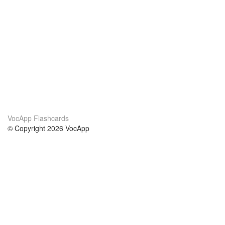
VocApp Flashcards
© Copyright 2026 VocApp
02-798 Mielczarskiego 8/58
Warsaw, Poland (EU)