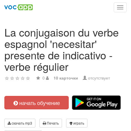
Toggl
navig
La conjugaison du verbe
espagnol 'necesitar'
presente de indicativo -
verbe régulier
0
10 карточки
отсутствует
начать обучение
скачать mp3
Печать
играть