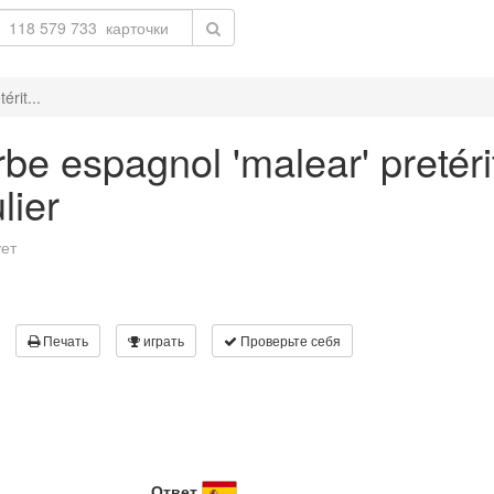
rit...
be espagnol 'malear' pretéri
lier
ует
Печать
играть
Проверьте себя
Ответ