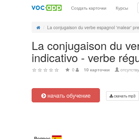
Создать карточки
Курсы
La conjugaison du verbe espagnol 'malear' preté
La conjugaison du ver
indicativo - verbe régu
0
10 карточки
отсутств
начать обучение
скачать mp3
Вопрос