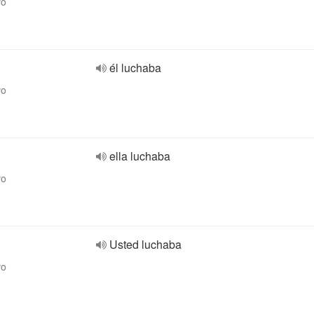
vo
él luchaba
vo
ella luchaba
vo
Usted luchaba
vo