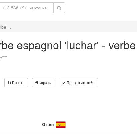
be ...
be espagnol 'luchar' - verbe 
вует
Печать
играть
Проверьте себя
Ответ