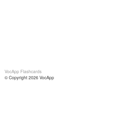
VocApp Flashcards
© Copyright 2026 VocApp
02-798 Mielczarskiego 8/58
Warsaw, Poland (EU)