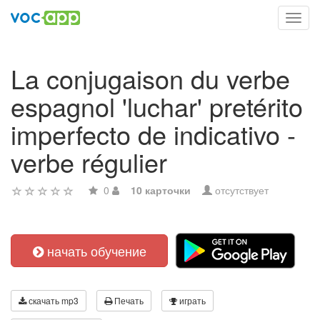
Toggl
navig
La conjugaison du verbe
espagnol 'luchar' pretérito
imperfecto de indicativo -
verbe régulier
0
10 карточки
отсутствует
начать обучение
скачать mp3
Печать
играть