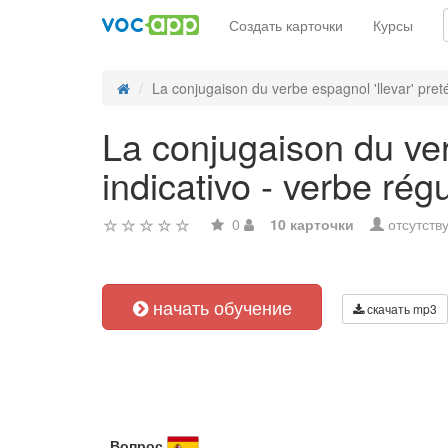
Создать карточки
Курсы
La conjugaison du verbe espagnol 'llevar' pretér
La conjugaison du verb
indicativo - verbe régu
0
10 карточки
отсутств
начать обучение
скачать mp3
Вопрос