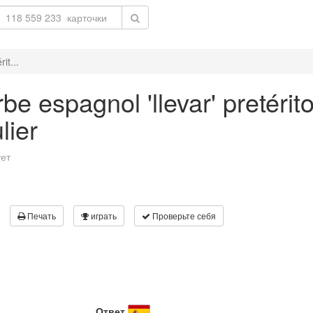
it...
e espagnol 'llevar' pretérit
lier
ует
Печать
играть
Проверьте себя
Ответ