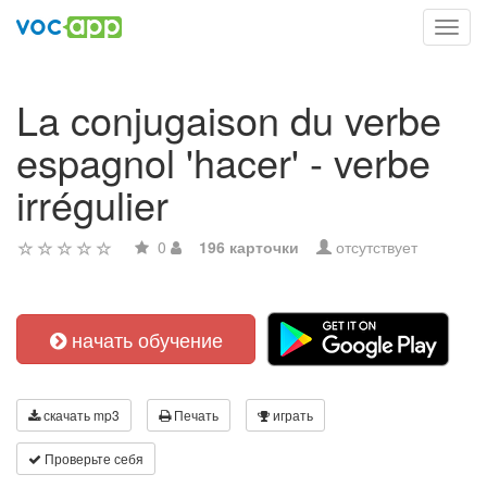
Toggl
navig
La conjugaison du verbe
espagnol 'hacer' - verbe
irrégulier
0
196 карточки
отсутствует
начать обучение
скачать mp3
Печать
играть
Проверьте себя