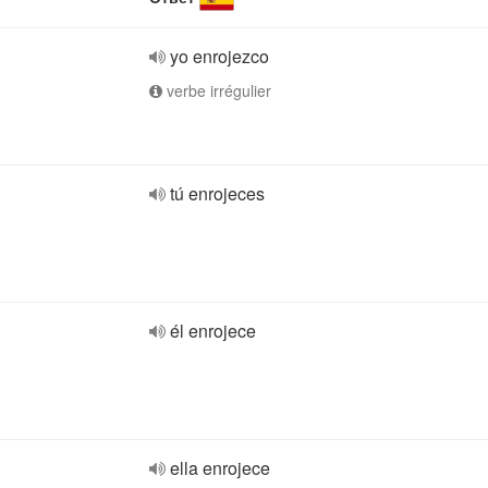
yo enrojezco
verbe irrégulier
tú enrojeces
él enrojece
ella enrojece