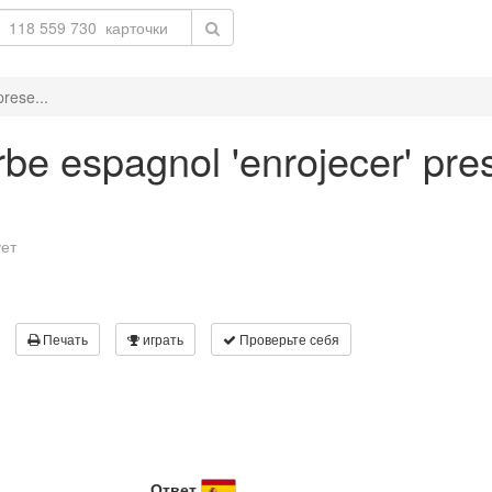
rese...
be espagnol 'enrojecer' pres
ует
Печать
играть
Проверьте себя
Ответ