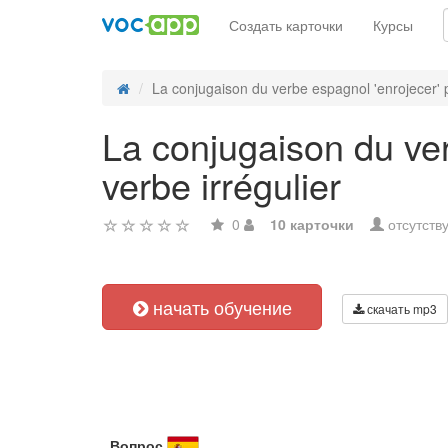
Создать карточки
Курсы
La conjugaison du verbe espagnol 'enrojecer' p
La conjugaison du ver
verbe irrégulier
0
10 карточки
отсутств
начать обучение
скачать mp3
Вопрос