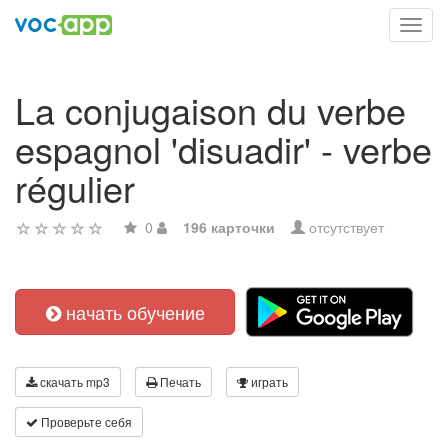
Toggl
navig
La conjugaison du verbe
espagnol 'disuadir' - verbe
régulier
0
196 карточки
отсутствует
начать обучение
скачать mp3
Печать
играть
Проверьте себя