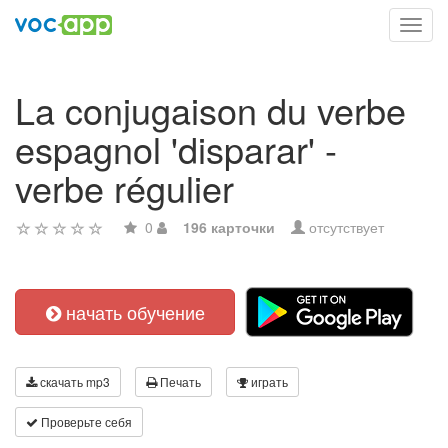
Toggl
navig
La conjugaison du verbe
espagnol 'disparar' -
verbe régulier
0
196 карточки
отсутствует
начать обучение
скачать mp3
Печать
играть
Проверьте себя