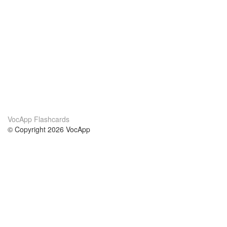
VocApp Flashcards
© Copyright 2026 VocApp
02-798 Mielczarskiego 8/58
Warsaw, Poland (EU)