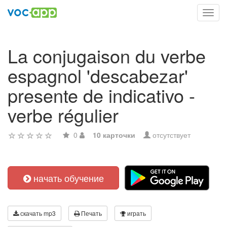
Toggl
navig
La conjugaison du verbe
espagnol 'descabezar'
presente de indicativo -
verbe régulier
0
10 карточки
отсутствует
начать обучение
скачать mp3
Печать
играть