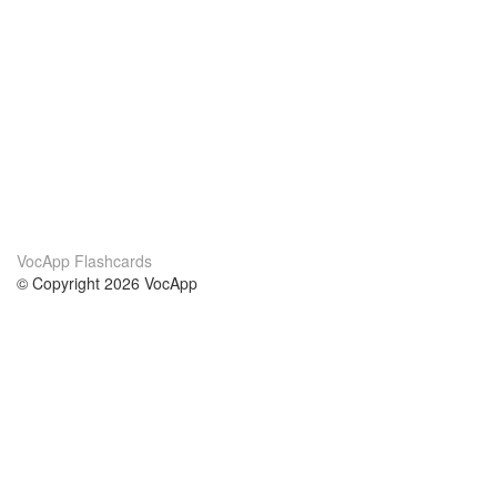
VocApp Flashcards
© Copyright 2026 VocApp
02-798 Mielczarskiego 8/58
Warsaw, Poland (EU)