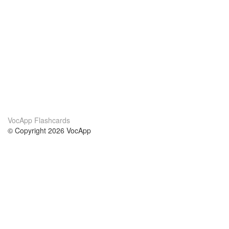
VocApp Flashcards
© Copyright 2026 VocApp
02-798 Mielczarskiego 8/58
Warsaw, Poland (EU)