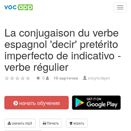
Toggl
navig
La conjugaison du verbe
espagnol 'decir' pretérito
imperfecto de indicativo -
verbe régulier
0
10 карточки
отсутствует
начать обучение
скачать mp3
Печать
играть