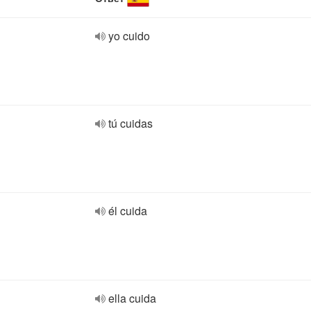
yo cuido
tú cuidas
él cuida
ella cuida