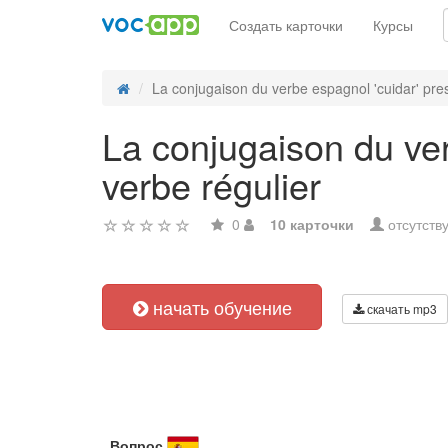
Создать карточки
Курсы
La conjugaison du verbe espagnol 'cuidar' pres
La conjugaison du ver
verbe régulier
0
10 карточки
отсутств
начать обучение
скачать mp3
Вопрос