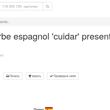
ente...
be espagnol 'cuidar' present
ует
Печать
играть
Проверьте себя
Ответ