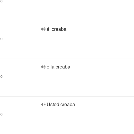
vo
él creaba
vo
ella creaba
vo
Usted creaba
vo