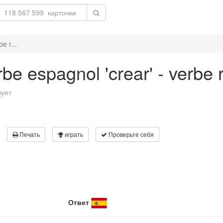
e r...
be espagnol 'crear' - verbe r
вует
Печать
играть
Проверьте себя
Ответ