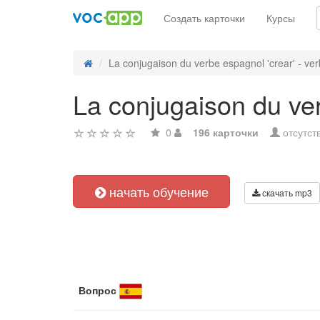
Создать карточки
Курсы
La conjugaison du verbe espagnol 'crear' - verb
La conjugaison du ver
0
196 карточки
отсутст
начать обучение
скачать mp3
Вопрос