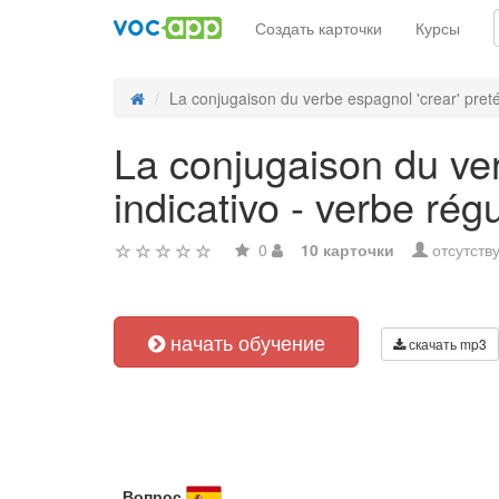
Создать карточки
Курсы
La conjugaison du verbe espagnol 'crear' pretér
La conjugaison du ver
indicativo - verbe régu
0
10 карточки
отсутств
начать обучение
скачать mp3
Вопрос