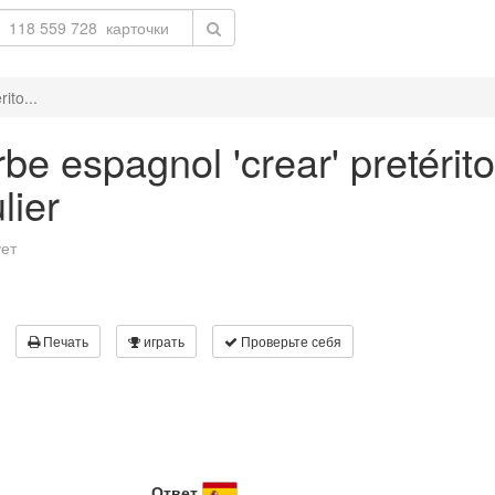
ito...
be espagnol 'crear' pretéri
lier
ует
Печать
играть
Проверьте себя
Ответ