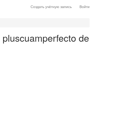
Создать учётную запись
Войти
to pluscuamperfecto de