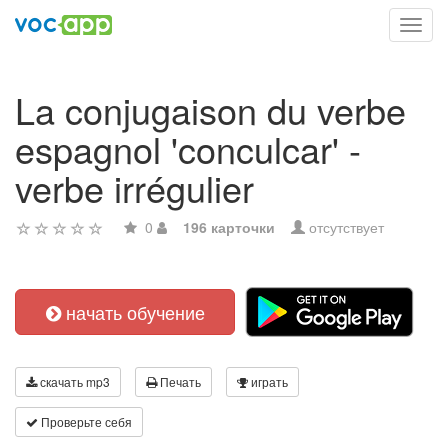
Toggl
navig
La conjugaison du verbe
espagnol 'conculcar' -
verbe irrégulier
0
196 карточки
отсутствует
начать обучение
скачать mp3
Печать
играть
Проверьте себя