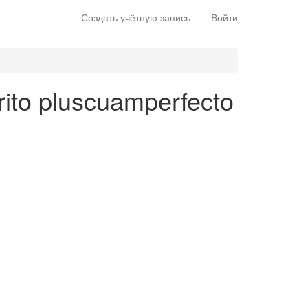
Создать учётную запись
Войти
rito pluscuamperfecto