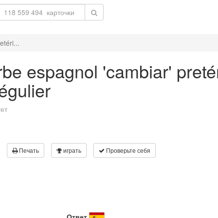
téri...
be espagnol 'cambiar' preté
égulier
ует
Печать
играть
Проверьте себя
Ответ