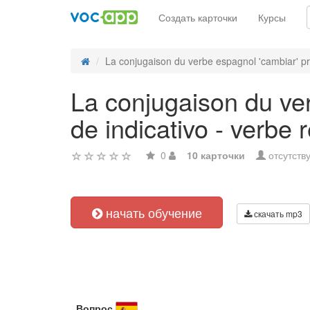
Создать карточки
Курсы
La conjugaison du verbe espagnol 'cambiar' pre
La conjugaison du ver
de indicativo - verbe r
0
10 карточки
отсутств
начать обучение
скачать mp3
Вопрос