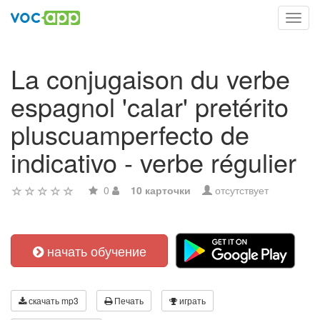
Toggl
navig
La conjugaison du verbe
espagnol 'calar' pretérito
pluscuamperfecto de
indicativo - verbe régulier
0
10 карточки
отсутствует
начать обучение
скачать mp3
Печать
играть