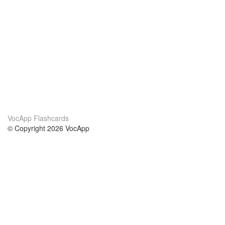
VocApp Flashcards
© Copyright 2026 VocApp
02-798 Mielczarskiego 8/58
Warsaw, Poland (EU)