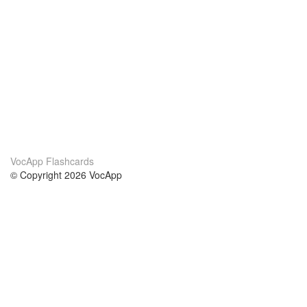
VocApp Flashcards
© Copyright 2026 VocApp
02-798 Mielczarskiego 8/58
Warsaw, Poland (EU)