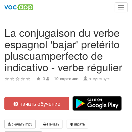
Toggl
navig
La conjugaison du verbe
espagnol 'bajar' pretérito
pluscuamperfecto de
indicativo - verbe régulier
0
10 карточки
отсутствует
начать обучение
скачать mp3
Печать
играть