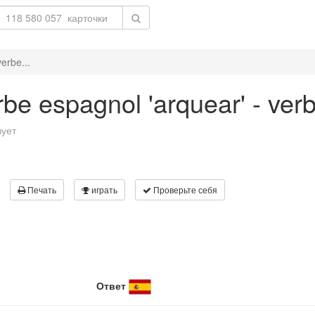
erbe...
be espagnol 'arquear' - verb
вует
Печать
играть
Проверьте себя
Ответ