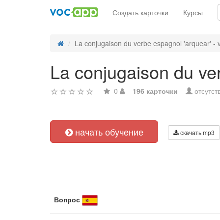
Создать карточки
Курсы
La conjugaison du verbe espagnol 'arquear' - v
La conjugaison du ver
0
196 карточки
отсутст
начать обучение
скачать mp3
Вопрос