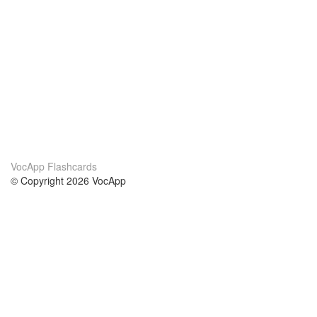
VocApp Flashcards
© Copyright 2026 VocApp
02-798 Mielczarskiego 8/58
Warsaw, Poland (EU)