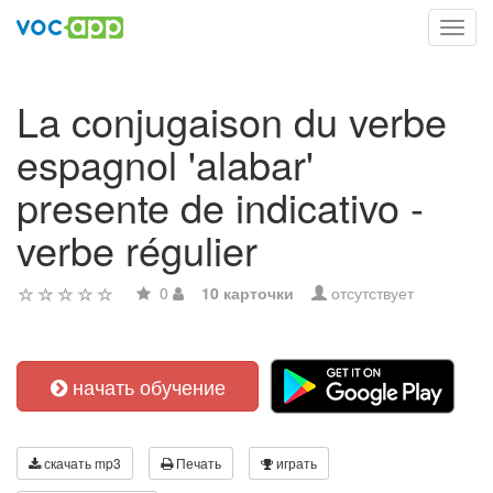
Toggl
navig
La conjugaison du verbe
espagnol 'alabar'
presente de indicativo -
verbe régulier
0
10 карточки
отсутствует
начать обучение
скачать mp3
Печать
играть