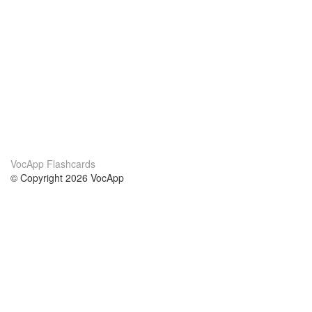
VocApp Flashcards
© Copyright 2026 VocApp
02-798 Mielczarskiego 8/58
Warsaw, Poland (EU)