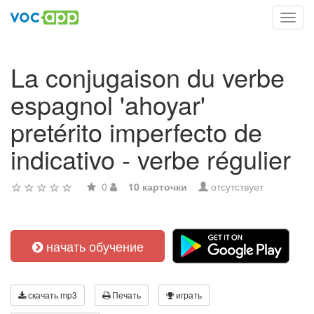
Toggl
navig
La conjugaison du verbe
espagnol 'ahoyar'
pretérito imperfecto de
indicativo - verbe régulier
0
10 карточки
отсутствует
начать обучение
скачать mp3
Печать
играть