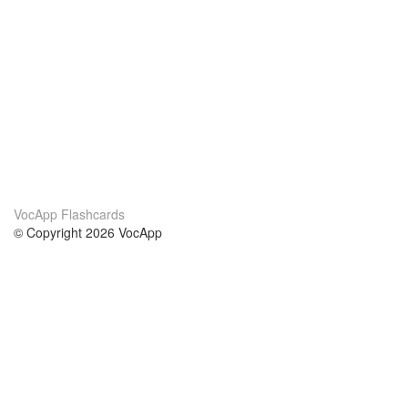
VocApp Flashcards
© Copyright 2026 VocApp
02-798 Mielczarskiego 8/58
Warsaw, Poland (EU)