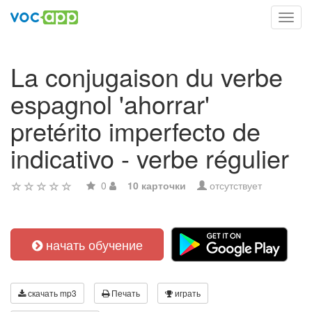
Toggl
navig
La conjugaison du verbe
espagnol 'ahorrar'
pretérito imperfecto de
indicativo - verbe régulier
0
10 карточки
отсутствует
начать обучение
скачать mp3
Печать
играть