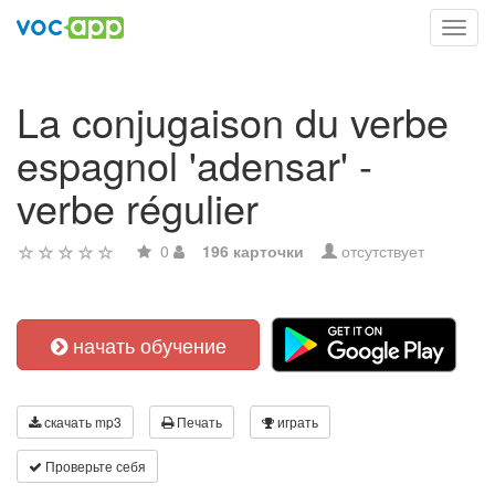
Toggl
navig
La conjugaison du verbe
espagnol 'adensar' -
verbe régulier
0
196 карточки
отсутствует
начать обучение
скачать mp3
Печать
играть
Проверьте себя