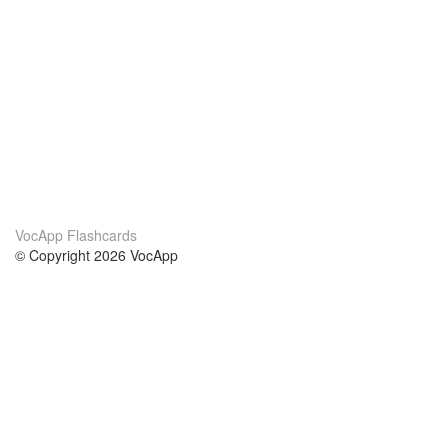
VocApp Flashcards
© Copyright 2026 VocApp
02-798 Mielczarskiego 8/58
Warsaw, Poland (EU)