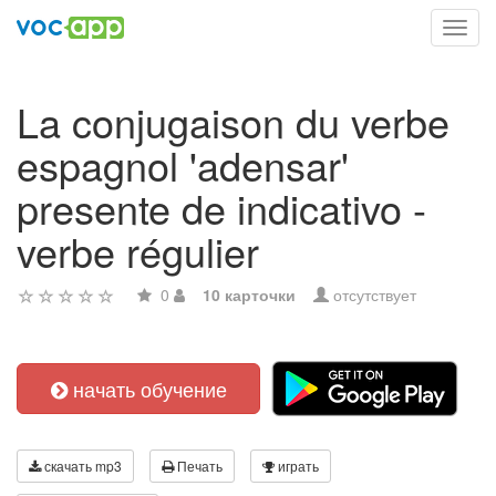
Toggl
navig
La conjugaison du verbe
espagnol 'adensar'
presente de indicativo -
verbe régulier
0
10 карточки
отсутствует
начать обучение
скачать mp3
Печать
играть