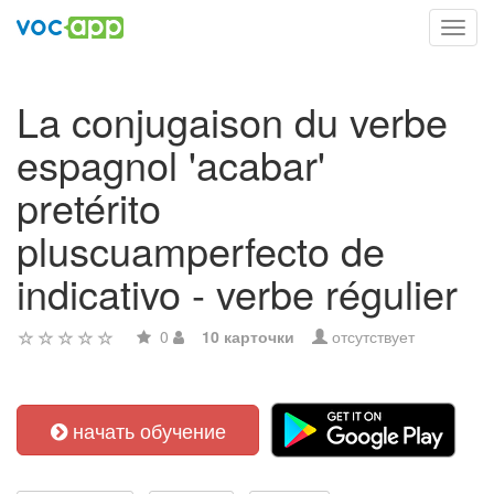
Toggl
navig
La conjugaison du verbe
espagnol 'acabar'
pretérito
pluscuamperfecto de
indicativo - verbe régulier
0
10 карточки
отсутствует
начать обучение