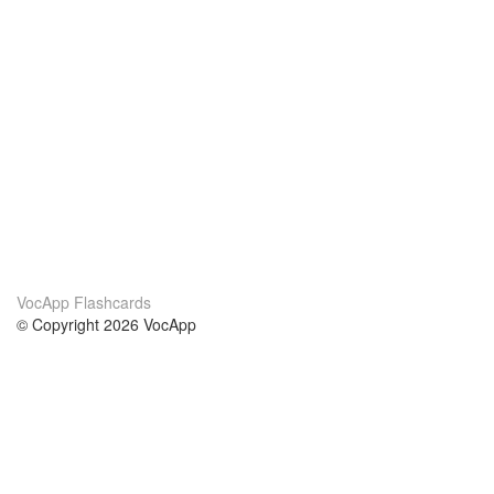
VocApp Flashcards
© Copyright 2026 VocApp
02-798 Mielczarskiego 8/58
Warsaw, Poland (EU)