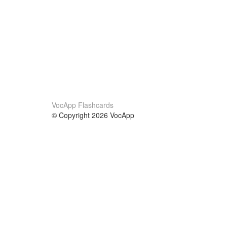
VocApp Flashcards
© Copyright 2026 VocApp
02-798 Mielczarskiego 8/58
Warsaw, Poland (EU)