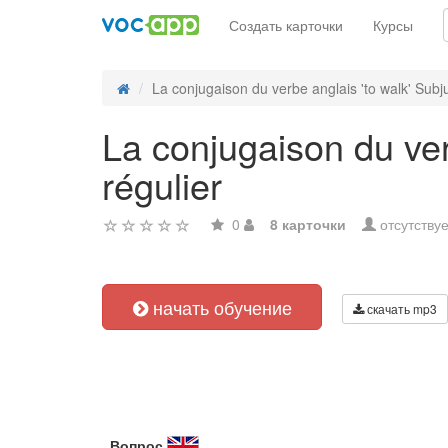
Создать карточки
Курсы
La conjugaison du verbe anglais 'to walk' Subju
La conjugaison du ver
régulier
0
8 карточки
отсутствуе
начать обучение
скачать mp3
Вопрос