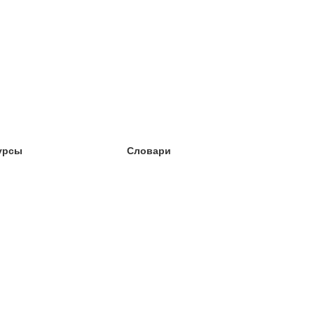
урсы
Словари
чёба английский
чёба немецкий
чёба испанский
чёба французский
чёба норвежский
чёба шведский