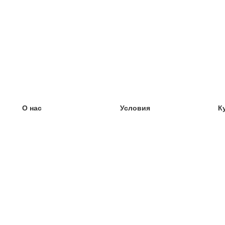
О нас
Условия
К
наша команда
100% гарантия
У
Блог
политика конфиденциальности
У
правила
У
Контакт
GDPR
У
связаться
У
Ещё
У
Помощь
новые карточки
Часто задаваемые вопросы
некоторые блоги
каталог