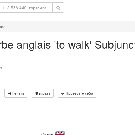
nct...
be anglais 'to walk' Subjunct
т
Печать
играть
Проверьте себя
Ответ