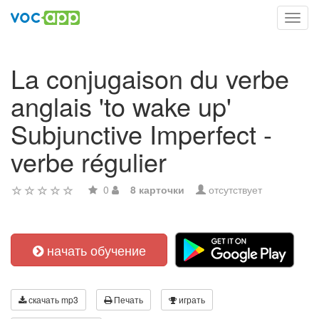
Toggl
navig
La conjugaison du verbe
anglais 'to wake up'
Subjunctive Imperfect -
verbe régulier
0
8 карточки
отсутствует
начать обучение
скачать mp3
Печать
играть