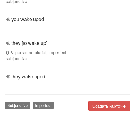
subjunctive
you wake uped
they [to wake up]
3. personne pluriel, imperfect,
subjunctive
they wake uped
Subjunctive
Imperfect
Создать карточки