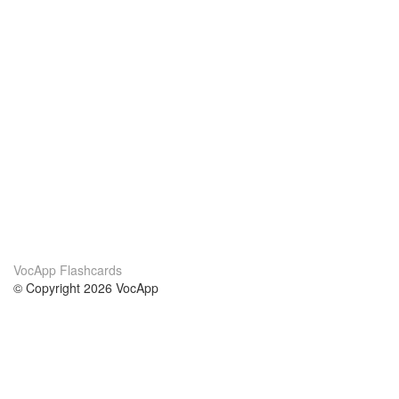
VocApp Flashcards
© Copyright 2026 VocApp
02-798 Mielczarskiego 8/58
Warsaw, Poland (EU)